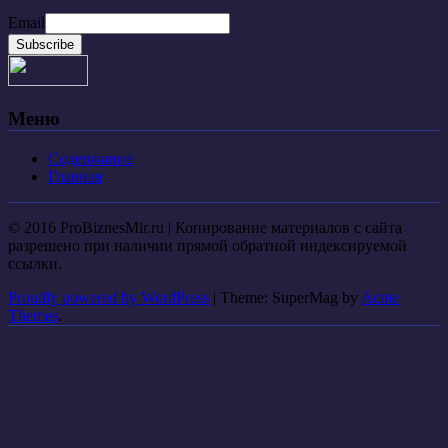
Email
Меню
Содержание
Главная
© 2016 ProBiznesMir.ru | Копирование материалов с сайта
разрешено при наличии прямой обратной индексируемой
ссылки.
Proudly powered by WordPress
|
Theme: SuperMag by
Acme
Themes
.