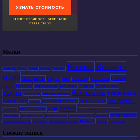
Метки
Бизнес
Бизнес-
Android
DELL
Google
torrent
YouTube
идея
Новая
Биография
Вендинг
Кино
Макс Вебер
НОТА-банк
идея
Новости
Образование
Общепит
Стартап
Технологии
Услуги
бизнес-план
бизнес-школа
Экономика
баннерная реклама
интернет
бизнес мир
инвестиции
деловая литература
выборы
книги
кафе
как заработать
инфляция
коммерческое предложение
салон красоты
консалтинг
недвижимость
пошив одежды
регистрация ИП
реклама
фастфуд
сельское хозяйство
торговля
увеличение продаж
форум
фотосалон
Свежие записи