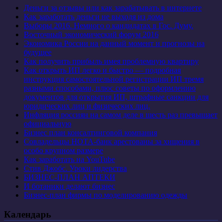
Деньги за отзывы или как зарабатывать в интернете
Как заработать деньги не выходя из дома
Выборы 2016. Немного о кандидатах в Гос. Думу.
Восточный экономический форум 2016
Экономика России на данный момент и прогнозы на
будущее
Как получить прибыль имея проблемную квартиру
Как открыть ИП легко и быстро — подробная
инструкция самостоятельной регистрации ИП тремя
разными способами, плюс советы по оформлению
документов для открытия ИП, штрафные санкции для
юридических лиц и физических лиц.
Инфляция россиян на самом деле в шесть раз превышает
официальную
Бизнес план консалтинговой компания
Совладельцы НОТА-банк арестованы за хищения в
особо крупном размере
Как заработать на YouTube
Стив Джобс. Уроки лидерства
БИЗНЕС-ПЛАН АПТЕКИ
И ботаники делают бизнес
Бизнес-план фирмы по моделированию одежды
Календарь