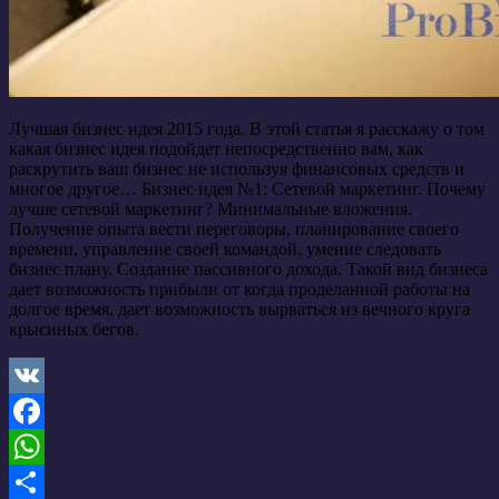
Лучшая бизнес идея 2015 года. В этой статья я расскажу о том
какая бизнес идея подойдет непосредственно вам, как
раскрутить ваш бизнес не используя финансовых средств и
многое другое… Бизнес идея №1: Сетевой маркетинг. Почему
лучше сетевой маркетинг? Минимальные вложения.
Получение опыта вести переговоры, планирование своего
времени, управление своей командой, умение следовать
бизнес плану. Создание пассивного дохода. Такой вид бизнеса
дает возможность прибыли от когда проделанной работы на
долгое время, дает возможность вырваться из вечного круга
крысиных бегов.
VK
Facebook
WhatsApp