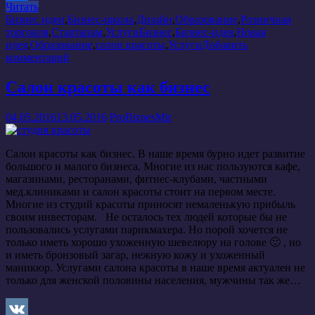
Читать
Отправить
Бизнес идеи
,
Бизнес-школа
,
Дизайн
,
Образование
,
Розничная
торговля
,
Стартапам
,
Услуги
Бизнес
,
Бизнес-идея
,
Новая
идея
,
Образование
,
салон красоты
,
Услуги
Добавить
комментарий
Салон красоты как бизнес
04.05.2016
13.05.2016
ProBiznesMir
Салон красоты как бизнес. В наше время бурно идет развитие
большого и малого бизнеса. Многие из нас пользуются кафе,
магазинами, ресторанами, фитнес-клубами, частными
мед.клиниками и салон красоты стоит на первом месте.
Многие из студий красоты приносят немаленькую прибыль
своим инвесторам. Не осталось тех людей которые бы не
пользовались услугами парикмахера. Но порой хочется не
только иметь хорошо ухоженную шевелюру на голове 🙂 , но
и иметь бронзовый загар, нежную кожу и ухоженный
маникюр. Услугами салона красоты в наше время актуален не
только для женской половины населения, мужчины так же…