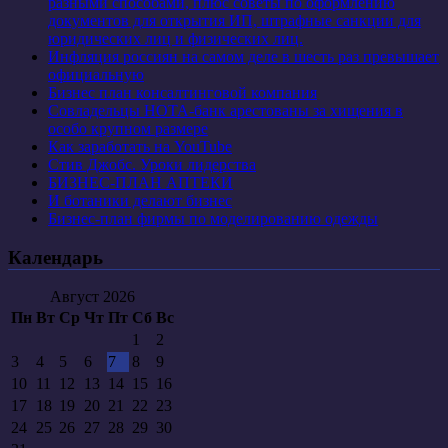
разными способами, плюс советы по оформлению
документов для открытия ИП, штрафные санкции для
юридических лиц и физических лиц.
Инфляция россиян на самом деле в шесть раз превышает
официальную
Бизнес план консалтинговой компания
Совладельцы НОТА-банк арестованы за хищения в
особо крупном размере
Как заработать на YouTube
Стив Джобс. Уроки лидерства
БИЗНЕС-ПЛАН АПТЕКИ
И ботаники делают бизнес
Бизнес-план фирмы по моделированию одежды
Календарь
Август 2026
Пн
Вт
Ср
Чт
Пт
Сб
Вс
1
2
3
4
5
6
7
8
9
10
11
12
13
14
15
16
17
18
19
20
21
22
23
24
25
26
27
28
29
30