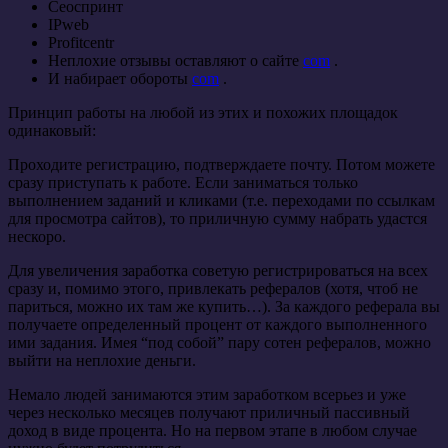
Сеоспринт
IPweb
Profitcentr
Неплохие отзывы оставляют о сайте
com
.
И набирает обороты
com
.
Принцип работы на любой из этих и похожих площадок
одинаковый:
Проходите регистрацию, подтверждаете почту. Потом можете
сразу приступать к работе. Если заниматься только
выполнением заданий и кликами (т.е. переходами по ссылкам
для просмотра сайтов), то приличную сумму набрать удастся
нескоро.
Для увеличения заработка советую регистрироваться на всех
сразу и, помимо этого, привлекать рефералов (хотя, чтоб не
париться, можно их там же купить…). За каждого реферала вы
получаете определенный процент от каждого выполненного
ими задания. Имея “под собой” пару сотен рефералов, можно
выйти на неплохие деньги.
Немало людей занимаются этим заработком всерьез и уже
через несколько месяцев получают приличный пассивный
доход в виде процента. Но на первом этапе в любом случае