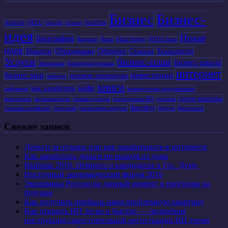
Бизнес
Бизнес-
Android
DELL
Google
torrent
YouTube
идея
Новая
Биография
Вендинг
Кино
Макс Вебер
НОТА-банк
идея
Новости
Образование
Общепит
Стартап
Технологии
Услуги
бизнес-план
бизнес-школа
Экономика
баннерная реклама
интернет
бизнес мир
инвестиции
деловая литература
выборы
книги
кафе
как заработать
инфляция
коммерческое предложение
салон красоты
консалтинг
недвижимость
пошив одежды
регистрация ИП
реклама
фастфуд
сельское хозяйство
торговля
увеличение продаж
форум
фотосалон
Свежие записи
Деньги за отзывы или как зарабатывать в интернете
Как заработать деньги не выходя из дома
Выборы 2016. Немного о кандидатах в Гос. Думу.
Восточный экономический форум 2016
Экономика России на данный момент и прогнозы на
будущее
Как получить прибыль имея проблемную квартиру
Как открыть ИП легко и быстро — подробная
инструкция самостоятельной регистрации ИП тремя