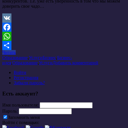
конкурентов. Т.е. уже есть уверенность в том что мы можем
доверить свое чадо…
VK
Facebook
WhatsApp
Читать
Отправить
Образование
,
Услуги
Бизнес
,
Бизнес-
идея
,
Образование
,
Услуги
Добавить комментарий
Войти
Регистрация
Забыли пароль?
Есть аккаунт?
Имя пользователя:
Пароль:
Запомнить меня
Войти с помощью: