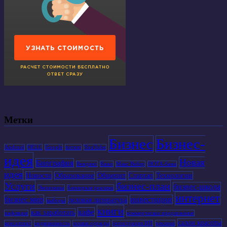
Метки
Бизнес
Бизнес-
Android
DELL
Google
torrent
YouTube
идея
Новая
Биография
Вендинг
Кино
Макс Вебер
НОТА-банк
идея
Новости
Образование
Общепит
Стартап
Технологии
Услуги
бизнес-план
бизнес-школа
Экономика
баннерная реклама
интернет
бизнес мир
инвестиции
деловая литература
выборы
книги
кафе
как заработать
инфляция
коммерческое предложение
салон красоты
консалтинг
недвижимость
пошив одежды
регистрация ИП
реклама