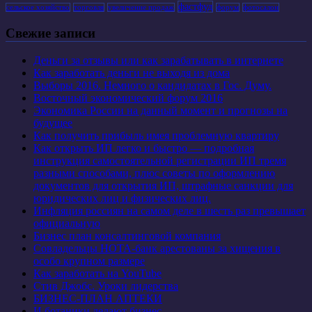
фастфуд
сельское хозяйство
торговля
увеличение продаж
форум
фотосалон
Свежие записи
Деньги за отзывы или как зарабатывать в интернете
Как заработать деньги не выходя из дома
Выборы 2016. Немного о кандидатах в Гос. Думу.
Восточный экономический форум 2016
Экономика России на данный момент и прогнозы на
будущее
Как получить прибыль имея проблемную квартиру
Как открыть ИП легко и быстро — подробная
инструкция самостоятельной регистрации ИП тремя
разными способами, плюс советы по оформлению
документов для открытия ИП, штрафные санкции для
юридических лиц и физических лиц.
Инфляция россиян на самом деле в шесть раз превышает
официальную
Бизнес план консалтинговой компания
Совладельцы НОТА-банк арестованы за хищения в
особо крупном размере
Как заработать на YouTube
Стив Джобс. Уроки лидерства
БИЗНЕС-ПЛАН АПТЕКИ
И ботаники делают бизнес