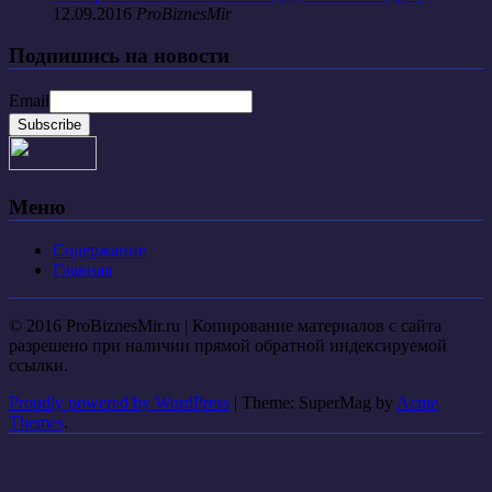
12.09.2016
ProBiznesMir
Подпишись на новости
Email
Меню
Содержание
Главная
© 2016 ProBiznesMir.ru | Копирование материалов с сайта
разрешено при наличии прямой обратной индексируемой
ссылки.
Proudly powered by WordPress
|
Theme: SuperMag by
Acme
Themes
.