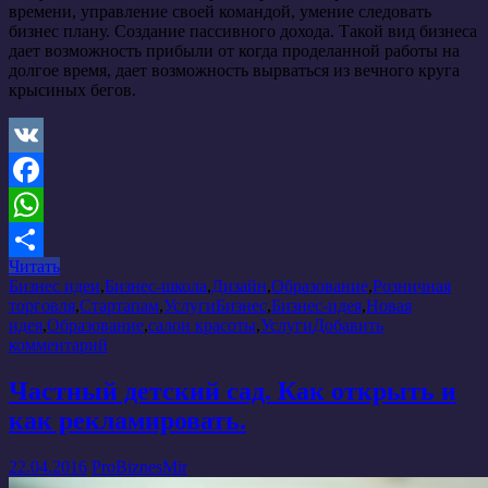
времени, управление своей командой, умение следовать
бизнес плану. Создание пассивного дохода. Такой вид бизнеса
дает возможность прибыли от когда проделанной работы на
долгое время, дает возможность вырваться из вечного круга
крысиных бегов.
VK
Facebook
WhatsApp
Читать
Отправить
Бизнес идеи
,
Бизнес-школа
,
Дизайн
,
Образование
,
Розничная
торговля
,
Стартапам
,
Услуги
Бизнес
,
Бизнес-идея
,
Новая
идея
,
Образование
,
салон красоты
,
Услуги
Добавить
комментарий
Частный детский сад. Как открыть и
как рекламировать.
22.04.2016
ProBiznesMir