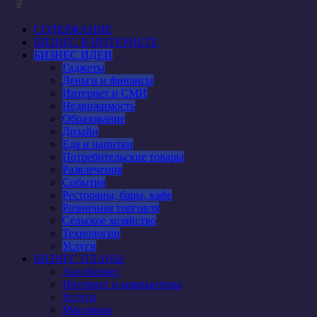
СОДЕРЖАНИЕ
БИЗНЕС В ИНТЕРНЕТЕ
БИЗНЕС ИДЕИ
Гаджеты
Деньги и финансы
Интернет и СМИ
Недвижимость
Образование
Дизайн
Еда и напитки
Потребительские товары
Развлечения
События
Рестораны, бары, кафе
Розничная торговля
Сельское хозяйство
Технологии
Услуги
БИЗНЕС ПЛАНЫ
Автобизнес
Интернет и компьютеры
Услуги
Магазины